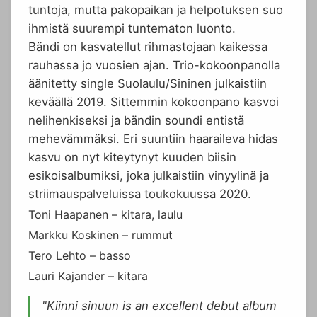
tuntoja, mutta pakopaikan ja helpotuksen suo
ihmistä suurempi tuntematon luonto.
Bändi on kasvatellut rihmastojaan kaikessa
rauhassa jo vuosien ajan. Trio-kokoonpanolla
äänitetty single Suolaulu/Sininen julkaistiin
keväällä 2019. Sittemmin kokoonpano kasvoi
nelihenkiseksi ja bändin soundi entistä
mehevämmäksi. Eri suuntiin haaraileva hidas
kasvu on nyt kiteytynyt kuuden biisin
esikoisalbumiksi, joka julkaistiin vinyylinä ja
striimauspalveluissa toukokuussa 2020.
Toni Haapanen – kitara, laulu
Markku Koskinen – rummut
Tero Lehto – basso
Lauri Kajander – kitara
"Kiinni sinuun is an excellent debut album