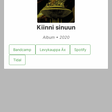
Kiinni sinuun
Album • 2020
Bandcamp
Levykauppa Äx
Spotify
Tidal